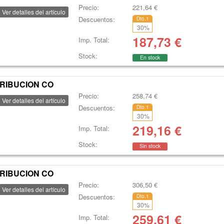
Precio:
221,64
€
Ver detalles del artículo
Descuentos:
Dto.1
30
%
187,73
€
Imp. Total:
Stock:
En stock
TRIBUCION CO
Precio:
258,74
€
Ver detalles del artículo
Descuentos:
Dto.1
30
%
219,16
€
Imp. Total:
Stock:
Sin stock
TRIBUCION CO
Precio:
306,50
€
Ver detalles del artículo
Descuentos:
Dto.1
30
%
259,61
€
Imp. Total: