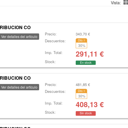
Vista:
TRIBUCION CO
Precio:
343,70
€
Ver detalles del artículo
Descuentos:
Dto.1
30
%
291,11
€
Imp. Total:
Stock:
En stock
TRIBUCION CO
Precio:
481,85
€
Ver detalles del artículo
Descuentos:
Dto.1
30
%
408,13
€
Imp. Total:
Stock:
Sin stock