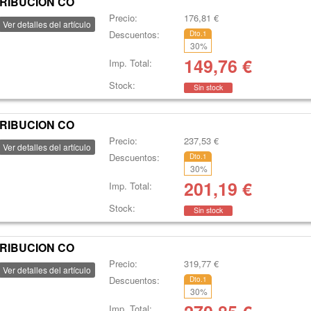
TRIBUCION CO
Precio:
176,81
€
Ver detalles del artículo
Descuentos:
Dto.1
30
%
149,76
€
Imp. Total:
Stock:
Sin stock
TRIBUCION CO
Precio:
237,53
€
Ver detalles del artículo
Descuentos:
Dto.1
30
%
201,19
€
Imp. Total:
Stock:
Sin stock
TRIBUCION CO
Precio:
319,77
€
Ver detalles del artículo
Descuentos:
Dto.1
30
%
Imp. Total: