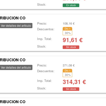
Stock:
En stock
TRIBUCION CO
Precio:
108,16
€
Ver detalles del artículo
Descuentos:
Dto.1
30
%
91,61
€
Imp. Total:
Stock:
Sin stock
TRIBUCION CO
Precio:
371,08
€
Ver detalles del artículo
Descuentos:
Dto.1
30
%
314,31
€
Imp. Total:
Stock:
Sin stock
TRIBUCION CO