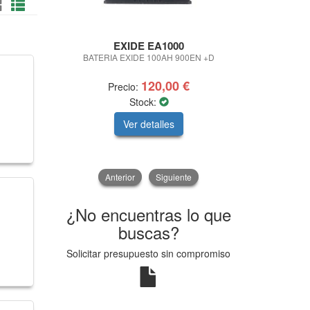
EXIDE EA1000
BATERIA EXIDE 100AH 900EN +D
PISTOLA 
120,00 €
Precio:
Pre
Stock:
Ver detalles
V
Anterior
Siguiente
¿No encuentras lo que
buscas?
Solicitar presupuesto sin compromiso