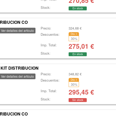
270,85
€
Stock:
En stock
TRIBUCION CO
Precio:
324,68
€
Ver detalles del artículo
Descuentos:
Dto.1
30
%
275,01
€
Imp. Total:
Stock:
En stock
KIT DISTRIBUCION
Precio:
348,82
€
Ver detalles del artículo
Descuentos:
Dto.1
30
%
295,45
€
Imp. Total:
Stock:
Sin stock
TRIBUCION CO