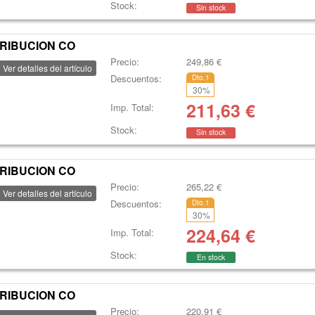
Stock:
Sin stock
TRIBUCION CO
Precio:
249,86
€
Ver detalles del artículo
Descuentos:
Dto.1
30
%
211,63
€
Imp. Total:
Stock:
Sin stock
TRIBUCION CO
Precio:
265,22
€
Ver detalles del artículo
Descuentos:
Dto.1
30
%
224,64
€
Imp. Total:
Stock:
En stock
TRIBUCION CO
Precio:
220,91
€