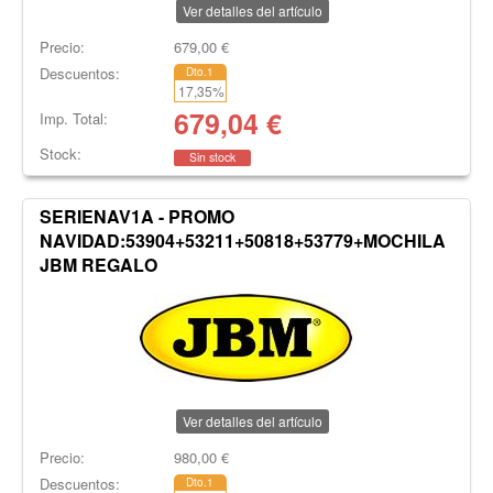
Ver detalles del artículo
Precio:
679,00
€
Descuentos:
Dto.1
17,35
%
679,04
€
Imp. Total:
Stock:
Sin stock
SERIENAV1A - PROMO
NAVIDAD:53904+53211+50818+53779+MOCHILA
JBM REGALO
Ver detalles del artículo
Precio:
980,00
€
Descuentos:
Dto.1