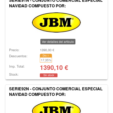
SERIE91N - CONJUNTO COMERCIAL ESPECIAL
NAVIDAD COMPUESTO POR:
Ver detalles del artículo
Precio:
1390,00
€
Descuentos:
Dto.1
17,35
%
1390,10
€
Imp. Total:
Stock:
Sin stock
SERIE92N - CONJUNTO COMERCIAL ESPECIAL
NAVIDAD COMPUESTO POR: