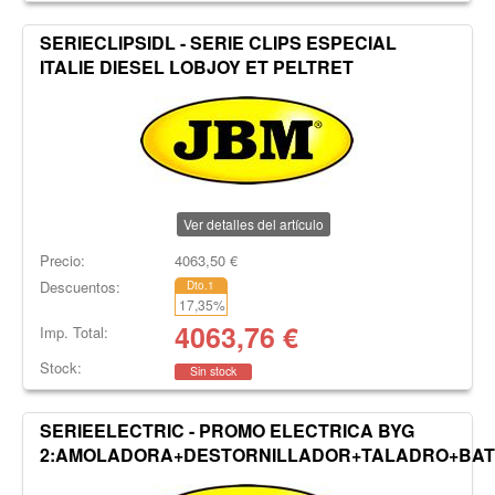
SERIECLIPSIDL - SERIE CLIPS ESPECIAL
ITALIE DIESEL LOBJOY ET PELTRET
Ver detalles del artículo
Precio:
4063,50
€
Descuentos:
Dto.1
17,35
%
4063,76
€
Imp. Total:
Stock:
Sin stock
SERIEELECTRIC - PROMO ELECTRICA BYG
2:AMOLADORA+DESTORNILLADOR+TALADRO+BA