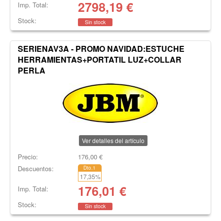
2798,19
€
Imp. Total:
Stock:
Sin stock
SERIENAV3A - PROMO NAVIDAD:ESTUCHE
HERRAMIENTAS+PORTATIL LUZ+COLLAR
PERLA
Ver detalles del artículo
Precio:
176,00
€
Descuentos:
Dto.1
17,35
%
176,01
€
Imp. Total:
Stock:
Sin stock