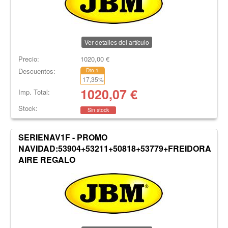
Ver detalles del artículo
Precio:
1020,00
€
Descuentos:
Dto.1
17,35
%
1020,07
€
Imp. Total:
Stock:
Sin stock
SERIENAV1F - PROMO
NAVIDAD:53904+53211+50818+53779+FREIDORA
AIRE REGALO