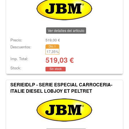
Ver detalles del artículo
Precio:
519,00
€
Descuentos:
Dto.1
17,35
%
519,03
€
Imp. Total:
Stock:
Sin stock
SERIEIDLP - SERIE ESPECIAL CARROCERIA-
ITALIE DIESEL LOBJOY ET PELTRET