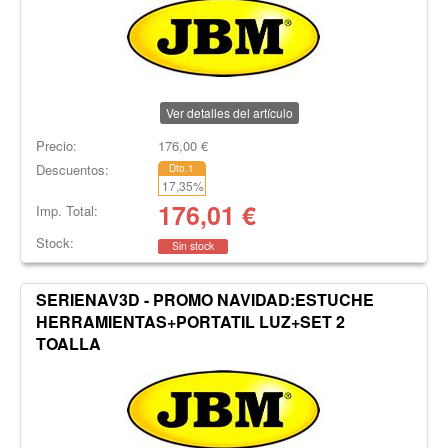
Ver detalles del artículo
Precio:
176,00
€
Descuentos:
Dto.1
17,35
%
176,01
€
Imp. Total:
Stock:
Sin stock
SERIENAV3D - PROMO NAVIDAD:ESTUCHE
HERRAMIENTAS+PORTATIL LUZ+SET 2
TOALLA