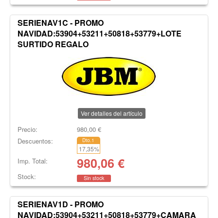
SERIENAV1C - PROMO
NAVIDAD:53904+53211+50818+53779+LOTE
SURTIDO REGALO
Ver detalles del artículo
Precio:
980,00
€
Descuentos:
Dto.1
17,35
%
980,06
€
Imp. Total:
Stock:
Sin stock
SERIENAV1D - PROMO
NAVIDAD:53904+53211+50818+53779+CAMARA