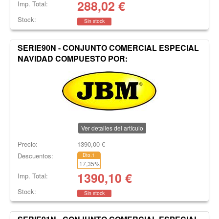
288,02
€
Imp. Total:
Stock:
Sin stock
SERIE90N - CONJUNTO COMERCIAL ESPECIAL
NAVIDAD COMPUESTO POR:
Ver detalles del artículo
Precio:
1390,00
€
Descuentos:
Dto.1
17,35
%
1390,10
€
Imp. Total:
Stock:
Sin stock