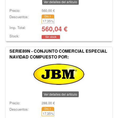
Ver detalles del artículo
Precio:
560,00
€
Descuentos:
Dto.1
17,35
%
560,04
€
Imp. Total:
Stock:
Sin stock
SERIE89N - CONJUNTO COMERCIAL ESPECIAL
NAVIDAD COMPUESTO POR:
Ver detalles del artículo
Precio:
288,00
€
Descuentos:
Dto.1
17,35
%