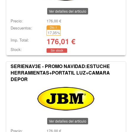
Ver detalles del artículo
Precio:
176,00
€
Descuentos:
Dto.1
17,35
%
176,01
€
Imp. Total:
Stock:
Sin stock
SERIENAV3E - PROMO NAVIDAD:ESTUCHE
HERRAMIENTAS+PORTATIL LUZ+CAMARA
DEPOR
Ver detalles del artículo
Precio:
176,00
€