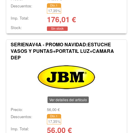
Descuentos:
Dto.1
17,35
%
176,01
€
Imp. Total:
Stock:
Sin stock
SERIENAV4A - PROMO NAVIDAD:ESTUCHE
VASOS Y PUNTAS+PORTATIL LUZ+CAMARA
DEP
Ver detalles del artículo
Precio:
56,00
€
Descuentos:
Dto.1
17,35
%
56,00
€
Imp. Total: