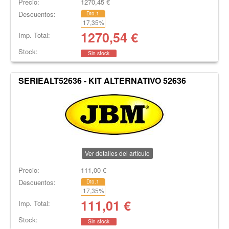
Precio:
1270,45
€
Descuentos:
Dto.1
17,35
%
1270,54
€
Imp. Total:
Stock:
Sin stock
SERIEALT52636 - KIT ALTERNATIVO 52636
Ver detalles del artículo
Precio:
111,00
€
Descuentos:
Dto.1
17,35
%
111,01
€
Imp. Total:
Stock:
Sin stock