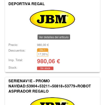
DEPORTIVA REGAL
Ver detalles del artículo
Precio:
980,00
€
Descuentos:
Dto.1
17,35
%
980,06
€
Imp. Total:
Stock:
Sin stock
SERIENAV1E - PROMO
NAVIDAD:53904+53211+50818+53779+ROBOT
ASPIRADOR REGALO