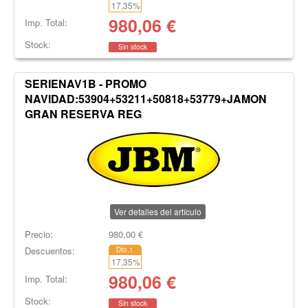
17,35
%
980,06
€
Imp. Total:
Stock:
Sin stock
SERIENAV1B - PROMO
NAVIDAD:53904+53211+50818+53779+JAMON
GRAN RESERVA REG
Ver detalles del artículo
Precio:
980,00
€
Descuentos:
Dto.1
17,35
%
980,06
€
Imp. Total:
Stock:
Sin stock