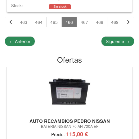
Stock:
Sin stock
462
463
464
465
466
467
468
469
470
←
Anterior
Siguiente
→
Ofertas
AUTO RECAMBIOS PEDRO NISSAN
BATERIA NISSAN 70 AH 720A EF
115,00 €
Precio: