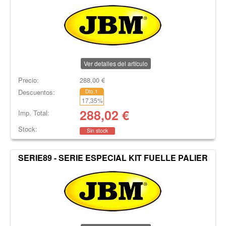
Ver detalles del artículo
Precio:
288,00
€
Descuentos:
Dto.1
17,35
%
288,02
€
Imp. Total:
Stock:
Sin stock
SERIE89 - SERIE ESPECIAL KIT FUELLE PALIER