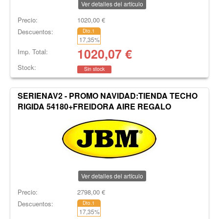
Ver detalles del artículo
Precio:
1020,00
€
Descuentos:
Dto.1
17,35
%
1020,07
€
Imp. Total:
Stock:
Sin stock
SERIENAV2 - PROMO NAVIDAD:TIENDA TECHO
RIGIDA 54180+FREIDORA AIRE REGALO
Ver detalles del artículo
Precio:
2798,00
€
Descuentos:
Dto.1
17,35
%