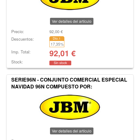
Ver detalles del artículo
Precio:
92,00
€
Descuentos:
Dto.1
17,35
%
92,01
€
Imp. Total:
Stock:
Sin stock
SERIE96N - CONJUNTO COMERCIAL ESPECIAL
NAVIDAD 96N COMPUESTO POR:
Ver detalles del artículo