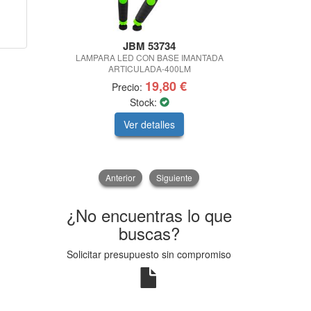
JBM 53734
LAMPARA LED CON BASE IMANTADA
LLAVE EXTEN
ARTICULADA-400LM
REVERS
19,80 €
Precio:
Pre
Stock:
Ver detalles
V
Anterior
Siguiente
¿No encuentras lo que
buscas?
Solicitar presupuesto sin compromiso